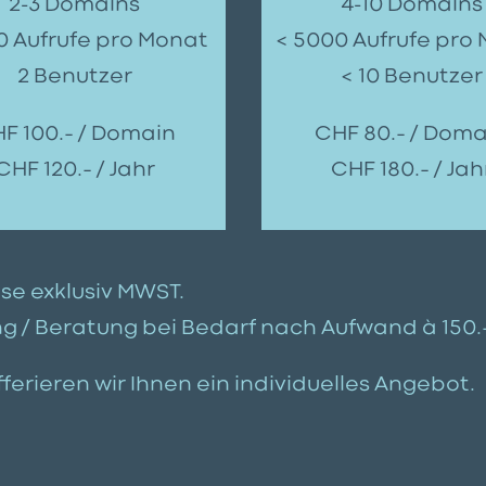
2-3 Domains
4-10 Domains
0 Aufrufe pro Monat
< 5000 Aufrufe pro
2 Benutzer
< 10 Benutzer
F 100.– / Domain
CHF 80.– / Doma
CHF 120.– / Jahr
CHF 180.– / Jah
ise exklusiv MWST.
g / Beratung bei Bedarf nach Aufwand à 150.–
ferieren wir Ihnen ein individuelles Angebot.