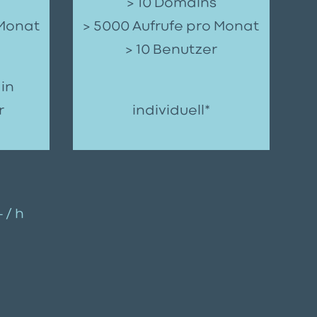
> 10 Domains
 Monat
> 5000 Aufrufe pro Monat
> 10 Benutzer
in
r
individuell*
 / h