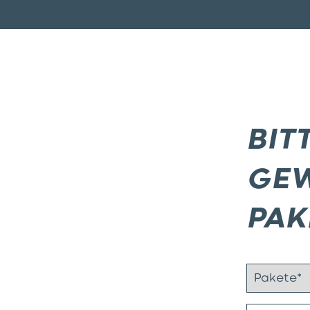
BIT
GEW
PAK