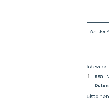
Ich wüns
SEO
– 
Daten
Bitte neh