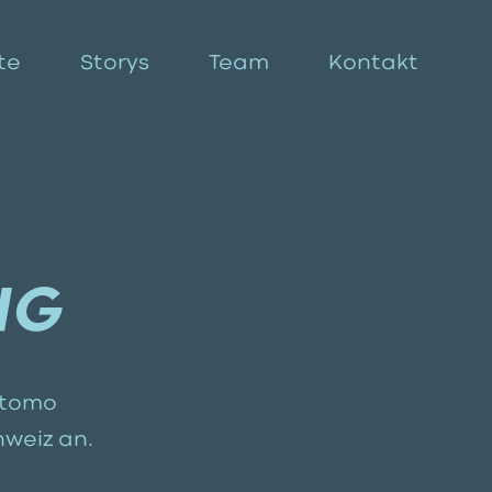
te
Storys
Team
Kontakt
NG
atomo
hweiz an.