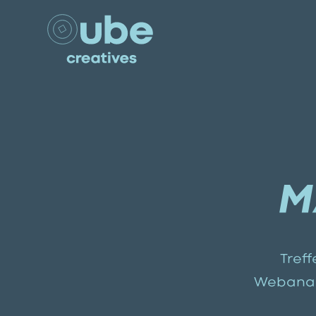
M
Tref
Webanaly